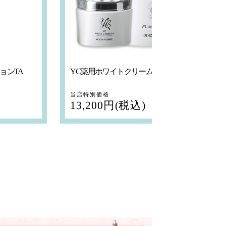
ョンTA
YC薬用ホワイトクリームTA
乾
当店特別価格
当
13,200円(税込)
1