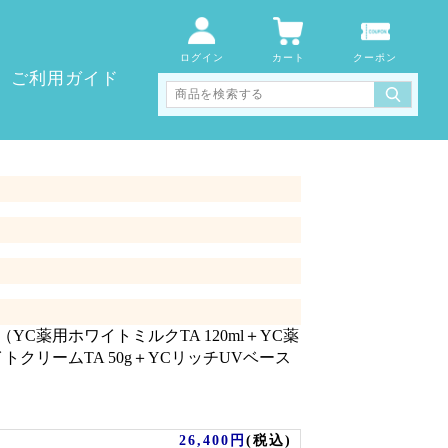
Select Language
▼
ログイン
カート
クーポン
ご利用ガイド
C薬用ホワイトミルクTA 120ml＋YC薬
イトクリームTA 50g＋YCリッチUVベース
26,400円
(税込)