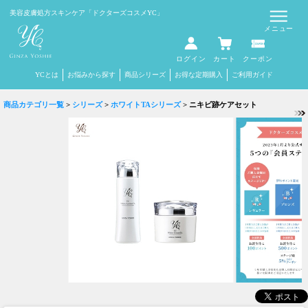
Select Language
▼
美容皮膚処方スキンケア
「ドクターズコスメYC」
メニュー
ログイン
カート
クーポン
YCとは
お悩みから探す
商品シリーズ
お得な定期購入
ご利用ガイド
商品カテゴリ一覧
>
シリーズ
>
ホワイトTAシリーズ
> ニキビ跡ケアセット