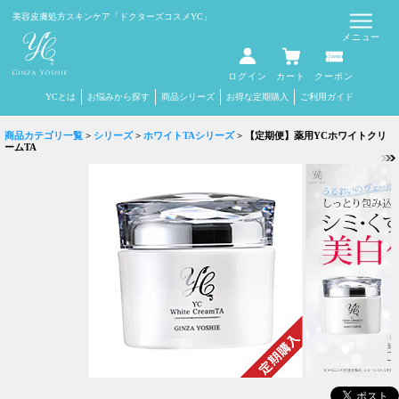
Select Language
▼
美容皮膚処方スキンケア
「ドクターズコスメYC」
メニュー
ログイン
カート
クーポン
YCとは
お悩みから探す
商品シリーズ
お得な定期購入
ご利用ガイド
商品カテゴリ一覧
>
シリーズ
>
ホワイトTAシリーズ
> 【定期便】薬用YCホワイトクリ
ームTA