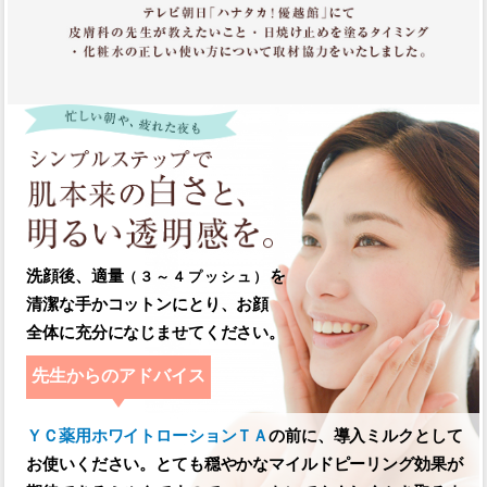
洗顔後、適量
を
（３～４プッシュ）
清潔な手か
コットンにとり、お顔
全体に充分になじませてください。
先生からのアドバイス
ＹＣ薬用ホワイトローションＴＡ
の前に、導入ミルクとして
お使いください。
とても穏やかなマイルドピーリング効果が