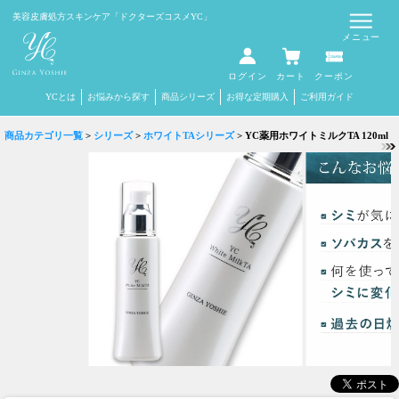
Select Language
▼
美容皮膚処方スキンケア
「ドクターズコスメYC」
メニュー
ログイン
カート
クーポン
YCとは
お悩みから探す
商品シリーズ
お得な定期購入
ご利用ガイド
商品カテゴリ一覧
>
シリーズ
>
ホワイトTAシリーズ
> YC薬用ホワイトミルクTA 120ml