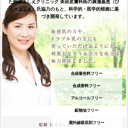
た
銀座よしえクリニック 美容皮膚科医の廣瀬嘉恵（ひ
ろせよしえ）氏協力のもと、
科学的・医学的根拠に基
づき開発しています。
合成着色料フリー
合成香料フリー
アルコールフリー
鉱物油フリー
紫外線吸収剤フリー