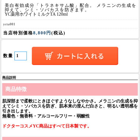
美白有効成分「トラネキサム酸」配合。 メラニンの生成を
抑えて、シミ・ソバカスを防ぎます。
YC薬用ホワイトミルクTA 120ml
ycta001
当店特別価格
8,800円
(税込)
数量
商品説明
商品特徴
肌深部まで柔軟にときほぐすようなしなやかさ。メラニンの生成を抑
えてシミ・ソバカスを防ぎ、肌本来の澄んだ白さと、明るい透明感を
引き出します。
無着色・無香料・アルコールフリー・弱酸性
ドクターコスメYC商品はすべて日本製です。