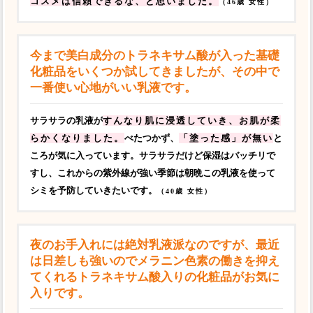
コスメは信頼できるな、と思いました。
（46歳 女性）
今まで美白成分のトラネキサム酸が入った基礎
化粧品をいくつか試してきましたが、その中で
一番使い心地がいい乳液です。
サラサラの乳液が
すんなり肌に浸透していき、お肌が柔
らかくなりました。
べたつかず、
「塗った感」が無い
と
ころが気に入っています。サラサラだけど保湿はバッチリで
すし、これからの紫外線が強い季節は朝晩この乳液を使って
シミを予防していきたいです。
（40歳 女性）
夜のお手入れには絶対乳液派なのですが、最近
は日差しも強いのでメラニン色素の働きを抑え
てくれるトラネキサム酸入りの化粧品がお気に
入りです。