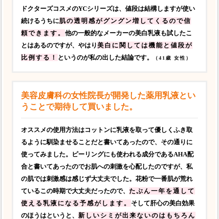
ドクターズコスメのYCシリーズは、値段は結構しますが使い
続けるうちに
肌の透明感がグングン増してくるので信
頼できます。
他の一般的なメーカーの美白乳液も試したこ
とはあるのですが、やはり
美白に関しては機能と値段が
比例する！
というのが私の出した結論です。
（41歳 女性）
美容皮膚科の女性院長が開発した薬用乳液とい
うことで期待して買いました。
オススメの使用方法はコットンに乳液を取って優しくふき取
るように馴染ませることだと書いてあったので、その通りに
使ってみました。ピーリングにも使われる成分であるAHA配
合と書いてあったのでお肌への刺激を心配したのですが、私
の肌では刺激感は感じず大丈夫でした。花粉で一番肌が荒れ
ているこの時期で大丈夫だったので、
たぶん一年を通して
使える乳液になる予感がします。
そして肝心の美白効果
のほうはというと、
新しいシミが出来ないのはもちろん