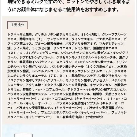
期待できるミルクですので、
コットンでやさしくふき取るよ
うにお顔全体になじませる
ご使用法をおすすめします。
主要成分
トラネキサム酸※、グリチルリチン酸ジカリウム※、オレンジ果汁、グレープフルーツ
エキス、酵母エキス（１）、サンザシエキス、タイソウエキス、ヒナギク花エキス、ビ
フィズス菌エキス、プルーン酵素分解物、ポリアクリル酸アミド、マカデミアナッツ
油、ライム果汁、ラッカセイ油、リンゴエキス、レモン果汁、油溶性甘草エキス
（２）、１，３?ブチレングリコール、シクロヘキサンジカルボン酸ビスエトキシジグリ
コール、ジプロピレングリコール、グリセリンモノ２?エチルヘキシルエーテル、濃グリ
セリン、軽質流動イソパラフィン、スクワラン、２?エチルヘキサン酸セチル、トリ２?
エチルへキサン酸グリセリル、パルミチン酸レチノール（１００万単位／ｇ）、水素添
加大豆リン脂質、ベヘニルアルコール、ポリオキシエチレンセチルエーテル、ポリオキ
シエチレンラウリルエーテル（７Ｅ．Ｏ．）、親油型モノステアリン酸グリセリル、モ
ノステアリン酸ポリエチレングリコール、モノラウリン酸ポリグリセリル、メチルポリ
シロキサン、アクリル酸・メタクリル酸アルキル共重合体、キサンタンガム、水酸化ナ
トリウム、酢酸ＤＬ－α－トコフェロール、テトラ２－ヘキシルデカン酸アスコルビル、
パラオキシ安息香酸エステル、パラオキシ安息香酸エステル、精製水、天然ビタミンＥ
（キャリーオーバー）、ｄ－δ－トコフェロール（キャリーオーバー）、ｄｌ－α－トコ
フェロール（キャリーオーバー）、パラオキシ安息香酸イソブチル（キャリーオーバ
ー）、パラオキシ安息香酸エチル（キャリーオーバー）、パラオキシ安息香酸ブチル
（キャリーオーバー）、フェニルエチルアルコール（キャリーオーバー）、フェノキシ
エタノール（キャリーオーバー） ※：有効成分 無印：その他の成分