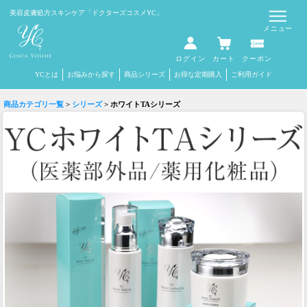
Select Language
▼
美容皮膚処方スキンケア
「ドクターズコスメYC」
メニュー
ログイン
カート
クーポン
YCとは
お悩みから探す
商品シリーズ
お得な定期購入
ご利用ガイド
商品カテゴリ一覧
>
シリーズ
> ホワイトTAシリーズ