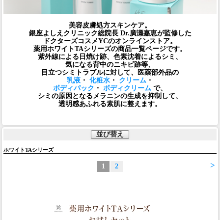
美容皮膚処方スキンケア。
銀座よしえクリニック総院長 Dr.廣瀬嘉恵が監修した
ドクターズコスメYCのオンラインストア。
薬用ホワイトTAシリーズの商品一覧ページです。
紫外線による日焼け跡、色素沈着によるシミ、
気になる背中のニキビ跡等、
目立つシミトラブルに対して、医薬部外品の
乳液
・
化粧水
・
クリーム
・
ボディパック
・
ボディクリーム
で、
シミの原因となるメラニンの生成を抑制して、
透明感あふれる素肌に整えます。
並び替え
ホワイトTAシリーズ
>
1
2