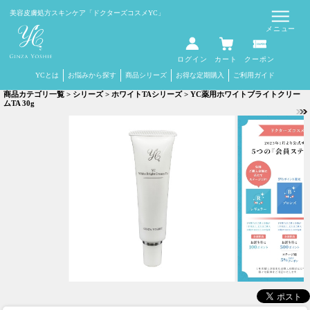
美容皮膚処方スキンケア
「ドクターズコスメYC」
メニュー
ログイン
カート
クーポン
YCとは
お悩みから探す
商品シリーズ
お得な定期購入
ご利用ガイド
商品カテゴリ一覧
>
シリーズ
>
ホワイトTAシリーズ
> YC薬用ホワイトブライトクリー
ムTA 30g