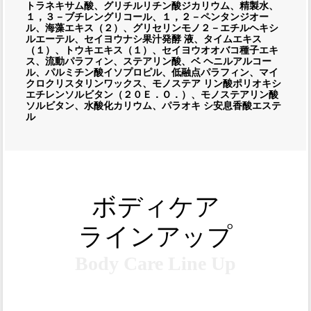
トラネキサム酸、グリチルリチン酸ジカリウム、精製水、
１，３－ブチレングリコール、１，２－ペンタンジオー
ル、海藻エキス（２）、グリセリンモノ２－エチルヘキシ
ルエーテル、セイヨウナシ果汁発酵 液、タイムエキス
（１）、トウキエキス（１）、セイヨウオオバコ種子エキ
ス、流動パラフィン、ステアリン酸、ベ ヘニルアルコー
ル、パルミチン酸イソプロピル、低融点パラフィン、マイ
クロクリスタリンワックス、モノステア リン酸ポリオキシ
エチレンソルビタン（２０Ｅ．Ｏ．）、モノステアリン酸
ソルビタン、水酸化カリウム、パラオキ シ安息香酸エステ
ル
ボディケア
ラインアップ
Body Care Line Up