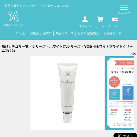
Select Language
▼
美容皮膚処方スキンケア
「ドクターズコスメYC」
メニュー
ログイン
カート
クーポン
YCとは
お悩みから探す
商品シリーズ
お得な定期購入
ご利用ガイド
商品カテゴリ一覧
>
シリーズ
>
ホワイトTAシリーズ
> YC薬用ホワイトブライトクリー
ムTA 30g