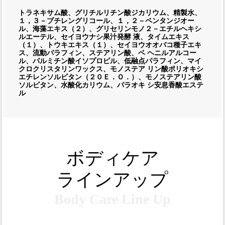
トラネキサム酸、グリチルリチン酸ジカリウム、精製水、
１，３－ブチレングリコール、１，２－ペンタンジオー
ル、海藻エキス（２）、グリセリンモノ２－エチルヘキシ
ルエーテル、セイヨウナシ果汁発酵 液、タイムエキス
（１）、トウキエキス（１）、セイヨウオオバコ種子エキ
ス、流動パラフィン、ステアリン酸、ベ ヘニルアルコー
ル、パルミチン酸イソプロピル、低融点パラフィン、マイ
クロクリスタリンワックス、モノステア リン酸ポリオキシ
エチレンソルビタン（２０Ｅ．Ｏ．）、モノステアリン酸
ソルビタン、水酸化カリウム、パラオキ シ安息香酸エステ
ル
ボディケア
ラインアップ
Body Care Line Up